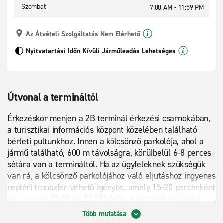
Szombat
7:00 AM - 11:59 PM
Az Átvételi Szolgáltatás Nem Elérhető
Nyitvatartási Időn Kívüli Járműleadás Lehetséges
Útvonal a termináltól
Érkezéskor menjen a 2B terminál érkezési csarnokában,
a turisztikai információs központ közelében található
bérleti pultunkhoz. Innen a kölcsönző parkolója, ahol a
jármű található, 600 m távolságra, körülbelül 6-8 perces
sétára van a termináltól. Ha az ügyfeleknek szükségük
van rá, a kölcsönző parkolójához való eljutáshoz ingyenes
reptéri transzfer vehető igénybe, amely 15-20 percenként
jár naponta 08:00 és 23:59 között a terminál épületén
kívül.
Több mutatása
Másik lehetőségként az ügyfelek V.I.P. átvételi és leadási