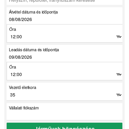
Átvétel dátuma és időpontja
Óra
Leadás dátuma és időpontja
Óra
Vezető életkora
Vállalati fiókszám
Járművek böngészése