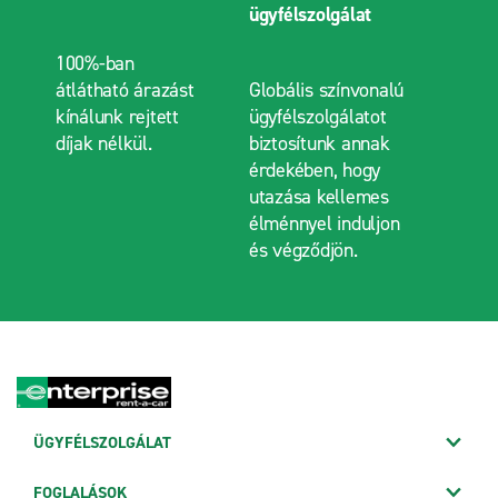
ügyfélszolgálat
100%-ban
átlátható árazást
Globális színvonalú
kínálunk rejtett
ügyfélszolgálatot
díjak nélkül.
biztosítunk annak
érdekében, hogy
utazása kellemes
élménnyel induljon
és végződjön.
ÜGYFÉLSZOLGÁLAT
FOGLALÁSOK