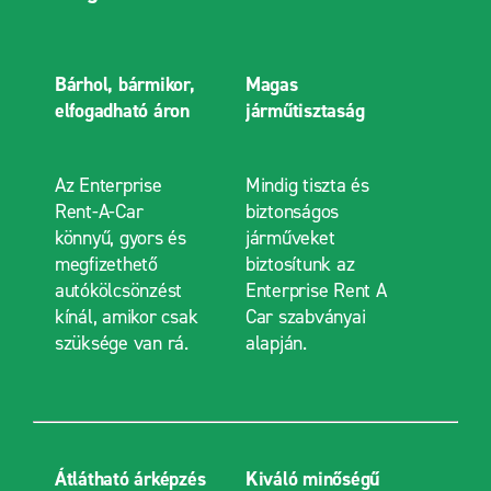
Bárhol, bármikor,
Magas
elfogadható áron
járműtisztaság
Az Enterprise
Mindig tiszta és
Rent-A-Car
biztonságos
könnyű, gyors és
járműveket
megfizethető
biztosítunk az
autókölcsönzést
Enterprise Rent A
kínál, amikor csak
Car szabványai
szüksége van rá.
alapján.
Átlátható árképzés
Kiváló minőségű