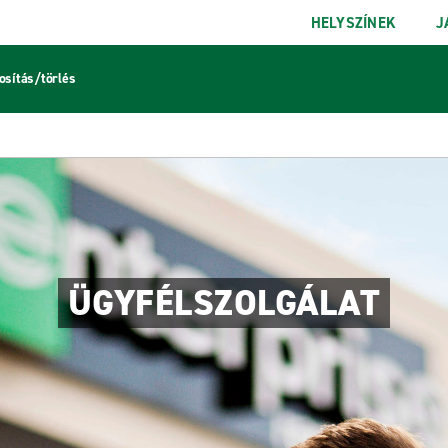
HELYSZÍNEK
J
sítás/törlés
ÜGYFÉLSZOLGÁLAT