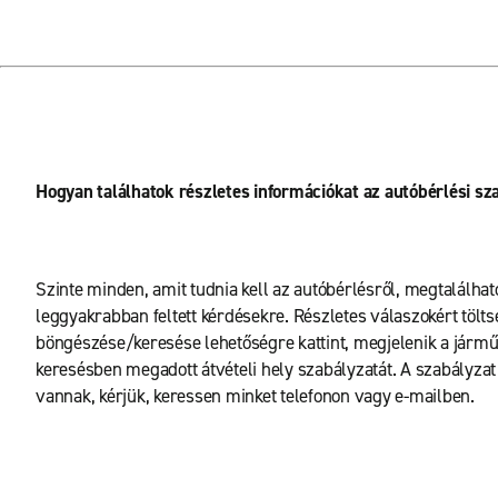
Hogyan találhatok részletes információkat az autóbérlési sz
Szinte minden, amit tudnia kell az autóbérlésről, megtalálható
leggyakrabban feltett kérdésekre. Részletes válaszokért tölt
böngészése/keresése lehetőségre kattint, megjelenik a járműve
keresésben megadott átvételi hely szabályzatát. A szabályzat r
vannak, kérjük, keressen minket telefonon vagy e-mailben.