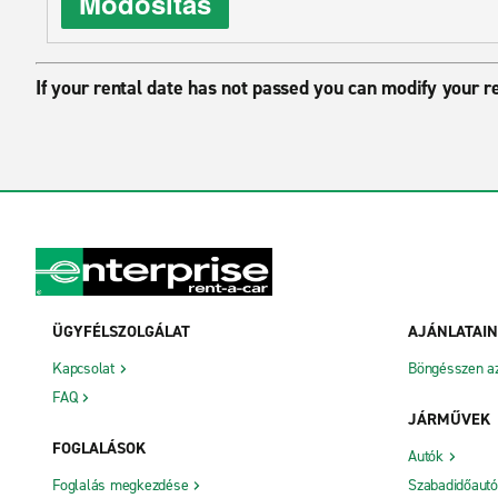
Módosítás
If your rental date has not passed you can modify your r
ÜGYFÉLSZOLGÁLAT
AJÁNLATAI
Kapcsolat
Böngésszen az 
FAQ
JÁRMŰVEK
FOGLALÁSOK
Autók
Foglalás megkezdése
Szabadidőaut