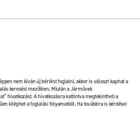
éppen nem kíván új bérlést foglalni, akkor is választ kaphat a
oglalás keresési mezőiben. Miután a Járművek
at” hivatkozást. A hivatkozásra kattintva megtekintheti a
űen kiléphet a foglalási folyamatból. Ha továbbra is kérdései