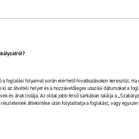
abályzatról?
 a foglalási folyamat során elérhető hivatkozásokon keresztül. Ha 
se ki az átvételi helyet és a hozzávetőleges utazási dátumokat a f
k és árak listája. Az oldal jobb felső sarkában találja a „Szabályz
észleteinek áttekintése után folytathatja a foglalást, vagy egyszer