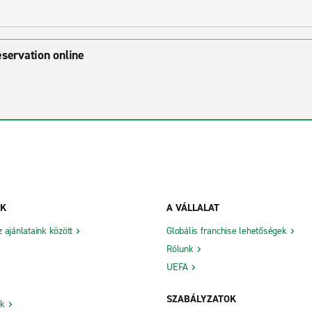
eservation online
NK
A VÁLLALAT
ajánlataink között
Globális franchise lehetőségek
Rólunk
UEFA
SZABÁLYZATOK
ók