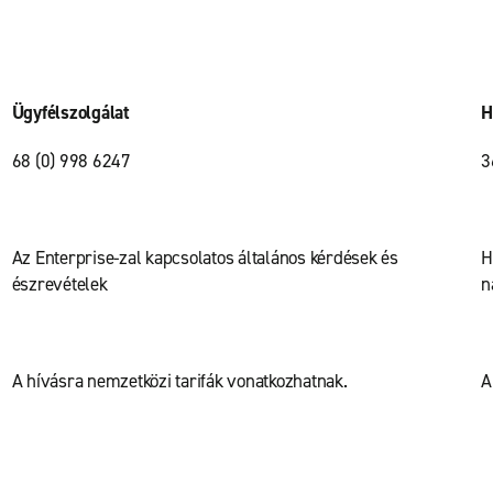
Ügyfélszolgálat
H
68 (0) 998 6247
3
Az Enterprise-zal kapcsolatos általános kérdések és
H
észrevételek
n
A hívásra nemzetközi tarifák vonatkozhatnak.
A