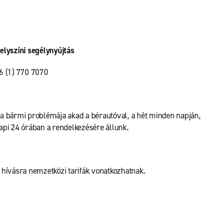
elyszíni segélynyújtás
6 (1) 770 7070
a bármi problémája akad a bérautóval, a hét minden napján,
api 24 órában a rendelkezésére állunk.
 hívásra nemzetközi tarifák vonatkozhatnak.