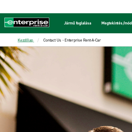
Jármű foglalása
Megtekintés/módo
Kezdőlap
Contact Us - Enterprise Rent-A-Car