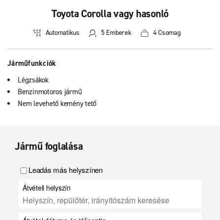
Toyota Corolla vagy hasonló
Automatikus
5 Emberek
4 Csomag
Járműfunkciók
Légzsákok
Benzinmotoros jármű
Nem levehető kemény tető
Jármű foglalása
Leadás más helyszínen
Átvételi helyszín