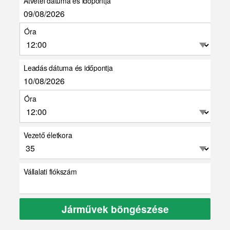
Átvétel dátuma és időpontja
Óra
Leadás dátuma és időpontja
Óra
Vezető életkora
Vállalati fiókszám
Járművek böngészése