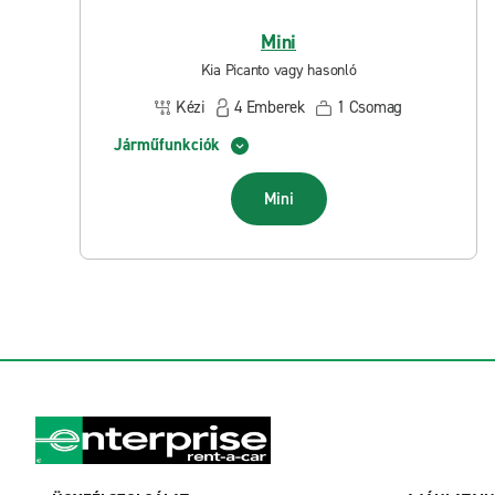
Mini
Kia Picanto vagy hasonló
Kézi
4
Emberek
1
Csomag
Járműfunkciók
Mini