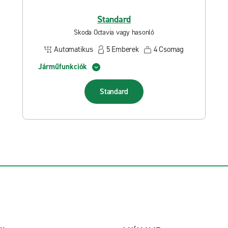
Standard
Skoda Octavia vagy hasonló
Automatikus
5
Emberek
4
Csomag
Járműfunkciók
Standard