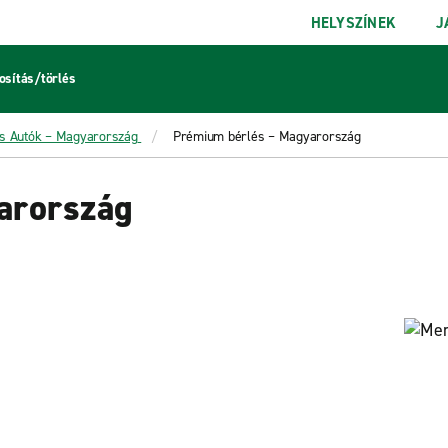
HELYSZÍNEK
J
sítás/törlés
s Autók – Magyarország
Prémium bérlés – Magyarország
arország