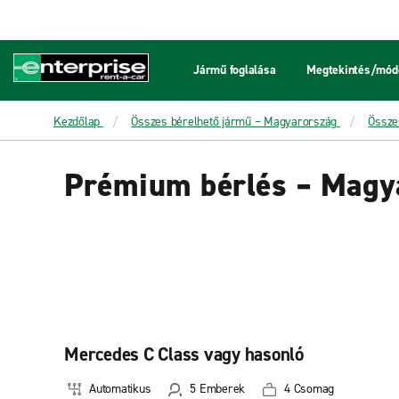
Jármű foglalása
Megtekintés/módo
Kezdőlap
Összes bérelhető jármű – Magyarország
Össze
Prémium bérlés – Magy
Mercedes C Class vagy hasonló
Automatikus
5 Emberek
4 Csomag