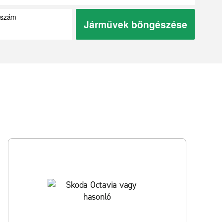
ókszám
Járművek böngészése