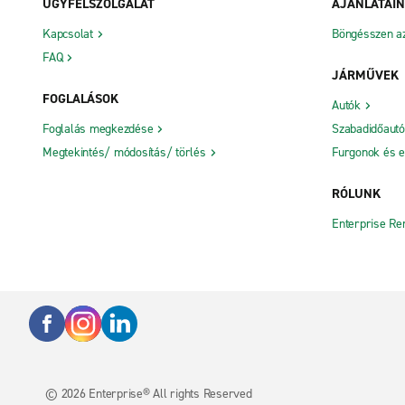
ÜGYFÉLSZOLGÁLAT
AJÁNLATAI
Kapcsolat
Böngésszen az 
FAQ
JÁRMŰVEK
FOGLALÁSOK
Autók
Foglalás megkezdése
Szabadidőaut
Megtekintés/ módosítás/ törlés
Furgonok és e
RÓLUNK
Enterprise Re
© 2026
Enterprise® All rights Reserved