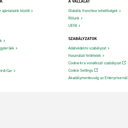
NK
A VÁLLALAT
ajánlataink között
Globális franchise lehetőségek
Rólunk
UEFA
SZABÁLYZATOK
ók
gyterűek
Adatvédelmi szabályzat
Használati feltételek
Cookie-kra vonatkozó szabályzat
Cookie Settings
nt-A-Car
Akadálymentesség az Enterprise-nál