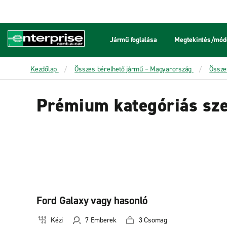
Jármű foglalása
Megtekintés/módo
Kezdőlap
Összes bérelhető jármű – Magyarország
Össze
Prémium kategóriás sze
Ford Galaxy vagy hasonló
Kézi
7 Emberek
3 Csomag