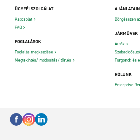
ÜGYFÉLSZOLGÁLAT
AJÁNLATAI
Kapcsolat
Böngésszen az 
FAQ
JÁRMŰVEK
FOGLALÁSOK
Autók
Foglalás megkezdése
Szabadidőaut
Megtekintés/ módosítás/ törlés
Furgonok és e
RÓLUNK
Enterprise Re