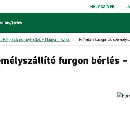
HELYSZÍNEK
J
sítás/törlés
s Furgonok és egyterűek – Magyarország
Prémium kategóriás személyszá
mélyszállító furgon bérlés 