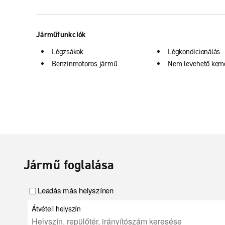
Járműfunkciók
Légzsákok
Légkondicionálás
Benzinmotoros jármű
Nem levehető kemé
Jármű foglalása
Leadás más helyszínen
Átvételi helyszín