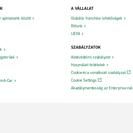
NK
A VÁLLALAT
ajánlataink között
Globális franchise lehetőségek
Rólunk
UEFA
SZABÁLYZATOK
ók
gyterűek
Adatvédelmi szabályzat
Használati feltételek
Cookie-kra vonatkozó szabályzat
Cookie Settings
nt-A-Car
Akadálymentesség az Enterprise-nál