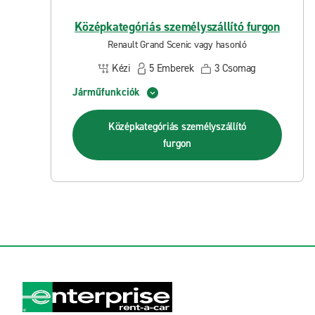
Középkategóriás személyszállító furgon
Renault Grand Scenic vagy hasonló
Kézi
5
Emberek
3
Csomag
Járműfunkciók
Középkategóriás személyszállító
furgon