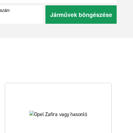
ókszám
Járművek böngészése