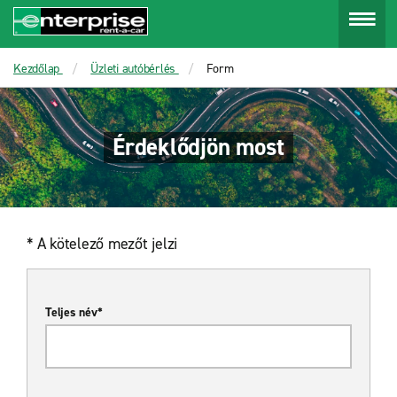
Menu
Kezdőlap
Üzleti autóbérlés
Form
Érdeklődjön most
* A kötelező mezőt jelzi
Teljes név*