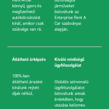
Rent-A-Car
biztonságos
könnyű, gyors és
járműveket
megfizethető
biztosítunk az
autókölcsönzést
Enterprise Rent A
kínál, amikor csak
Car szabványai
szüksége van rá.
alapján.
Átlátható árképzés
Kiváló minőségű
ügyfélszolgálat
100%-ban
átlátható árazást
Globális színvonalú
kínálunk rejtett
ügyfélszolgálatot
díjak nélkül.
biztosítunk annak
érdekében, hogy
utazása kellemes